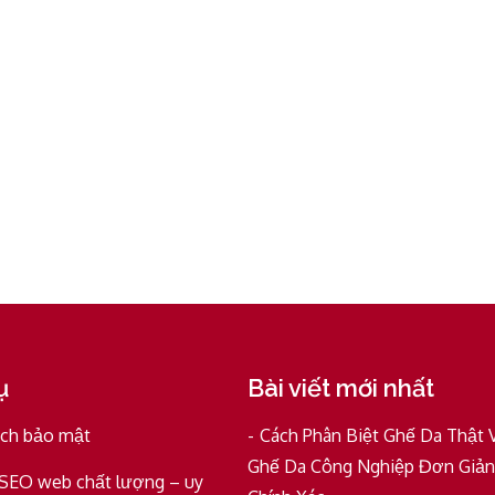
ụ
Bài viết mới nhất
ách bảo mật
Cách Phân Biệt Ghế Da Thật 
Ghế Da Công Nghiệp Đơn Giản
 SEO web chất lượng – uy