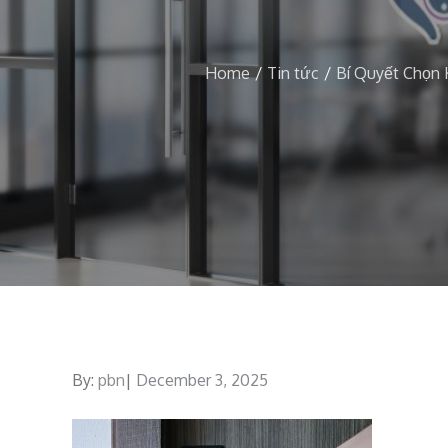
Home
Tin tức
Bí Quyết Chọn
By:
pbn
Posted
December 3, 2025
on