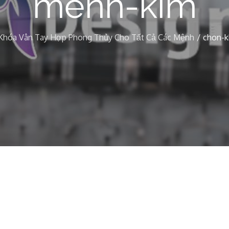
menh-kim
 Khóa Vân Tay Hợp Phong Thủy Cho Tất Cả Các Mệnh
chon-k