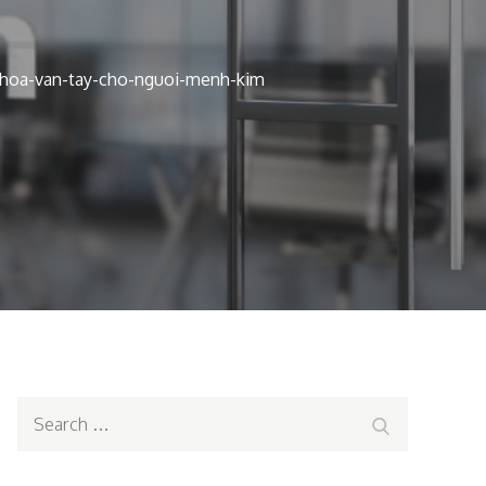
hoa-van-tay-cho-nguoi-menh-kim
Search
Search
for: