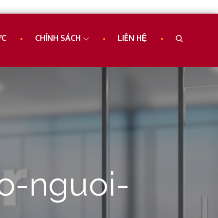
ỨC
CHÍNH SÁCH
LIÊN HỆ
o-nguoi-