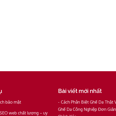
ụ
Bài viết mới nhất
ách bảo mật
Cách Phân Biệt Ghế Da Thật 
Ghế Da Công Nghiệp Đơn Giản
 SEO web chất lượng – uy