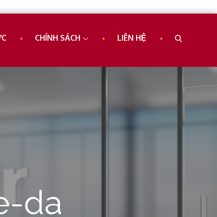
ỨC
CHÍNH SÁCH
LIÊN HỆ
e-da