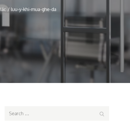
Xác
luu-y-khi-mua-ghe-da
Search
Search
for: