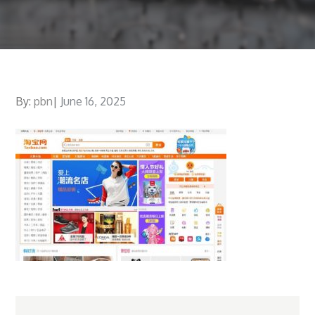
By:
pbn
Posted
June 16, 2025
on