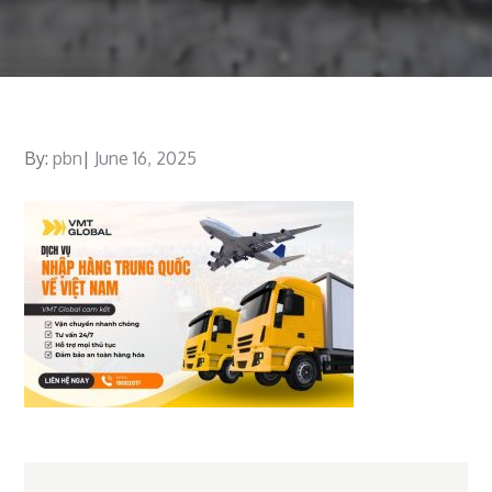
By:
pbn
Posted
June 16, 2025
on