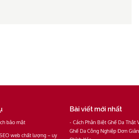
ụ
Bài viết mới nhất
ách bảo mật
Cách Phân Biệt Ghế Da Thật 
Ghế Da Công Nghiệp Đơn Giản
 SEO web chất lượng – uy