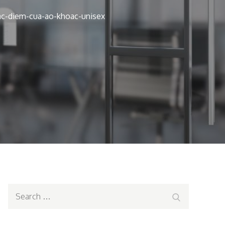
ac-diem-cua-ao-khoac-unisex
Search
Search
for: