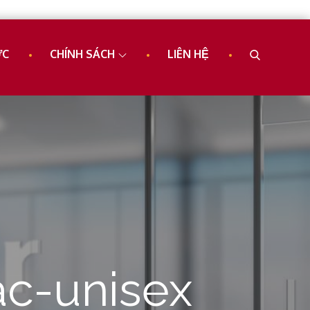
ỨC
CHÍNH SÁCH
LIÊN HỆ
c-unisex