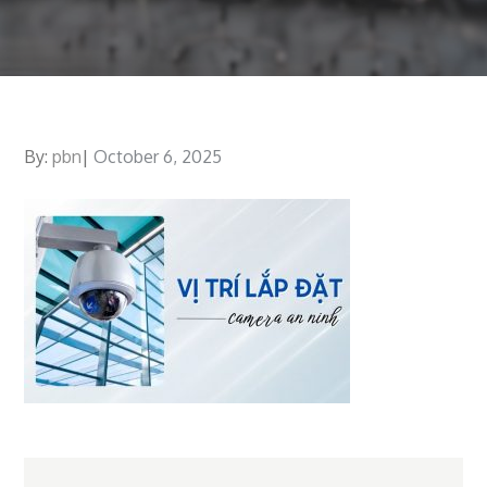
By:
pbn
Posted
October 6, 2025
on